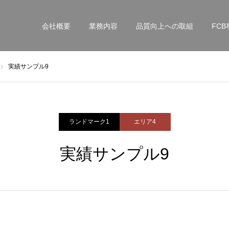
会社概要
業務内容
品質向上への取組
FCB
実績サンプル9
ランドマーク1
エリア4
実績サンプル9