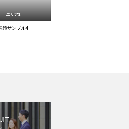
エリア1
実績サンプル4
UIT
報