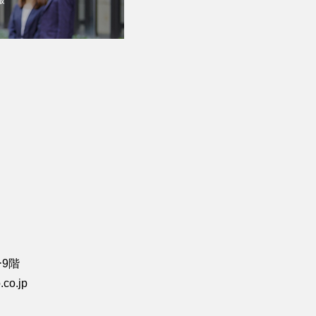
ー9階
co.jp