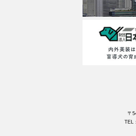
〒5
TEL：