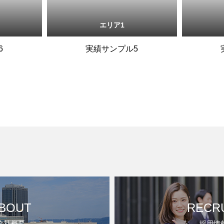
エリア1
6
実績サンプル5
BOUT
RECR
会社概要
採用情