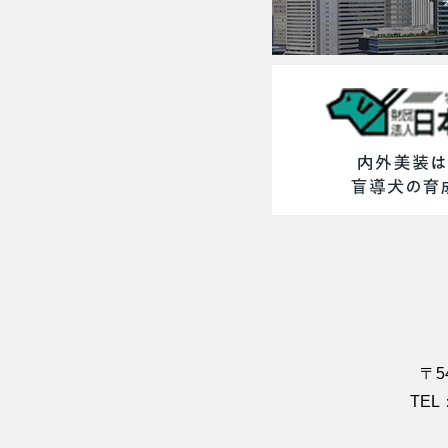
〒5
TEL：