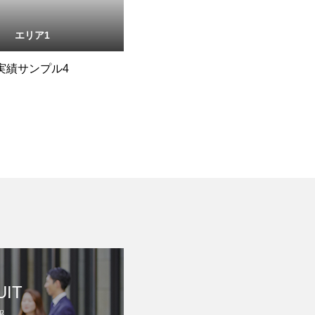
エリア1
実績サンプル4
UIT
報