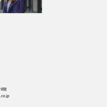
ー9階
co.jp