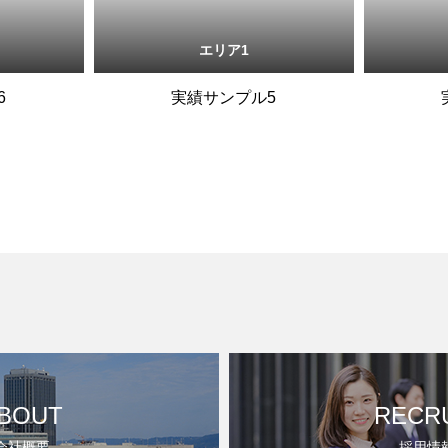
エリア1
6
実績サンプル5
BOUT
RECR
会社概要
採用情