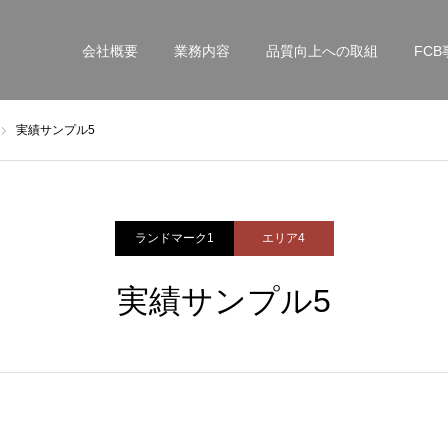
会社概要
業務内容
品質向上への取組
FCB
実績サンプル5
ランドマーク1
エリア4
実績サンプル5