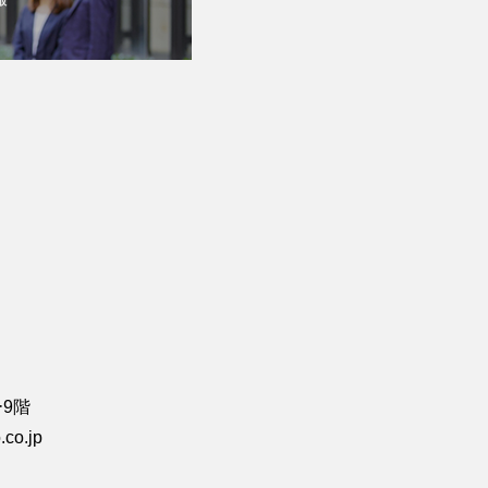
ー9階
co.jp