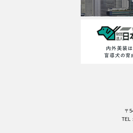
〒5
TEL：