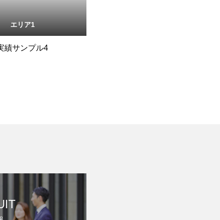
エリア1
実績サンプル4
UIT
報