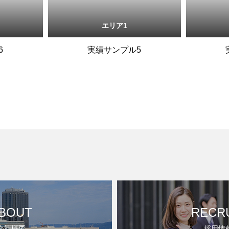
エリア1
6
実績サンプル5
BOUT
RECR
会社概要
採用情