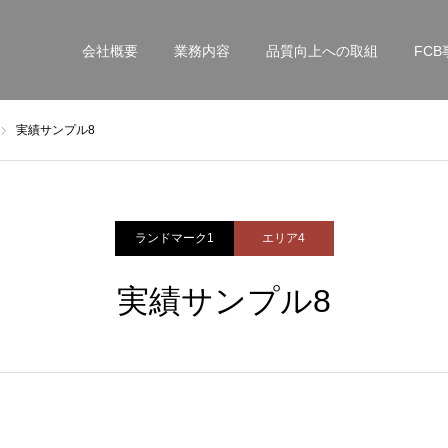
会社概要
業務内容
品質向上への取組
FCB
実績サンプル8
ランドマーク1
エリア4
実績サンプル8